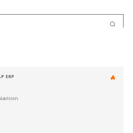
AP ERP
avision.