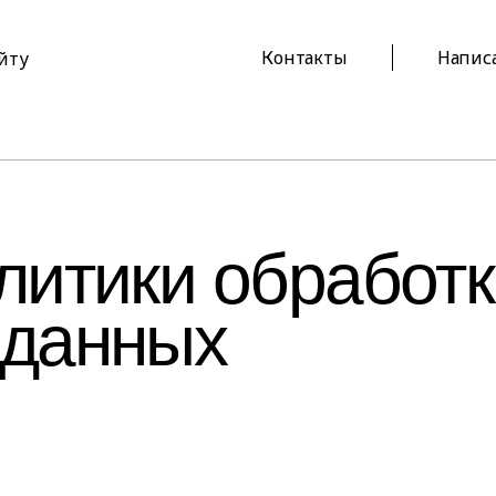
Контакты
Напис
айту
литики обработк
 данных