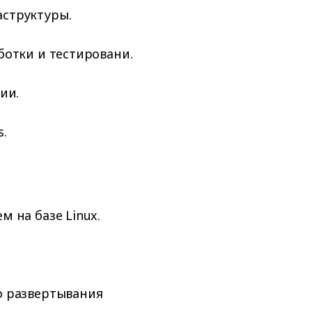
структуры.
ботки и тестировани.
ии.
.
 на базе Linux.
о развертывания