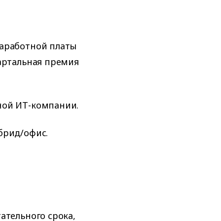
заработной платы
вартальная премия
ной ИТ-компании.
брид/офис.
ательного срока,