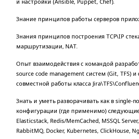
и настройки (Ansible, Puppet, Chef).
Знание принципов работы серверов прило
Знания принципов построения TCP\IP стека
маршрутизации, NAT.
Опыт взаимодействия с командой разрабо
source code management систем (Git, TFS) 
совместной работы класса Jira\TFS\Confluen
Знать и уметь разворачивать как в single-nod
конфигурации (где применимо) следующие 
Elasticstack, Redis/MemCached, MSSQL Server
RabbitMQ, Docker, Kubernetes, ClickHouse, Ng