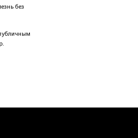
лезнь без
к публичным
р.