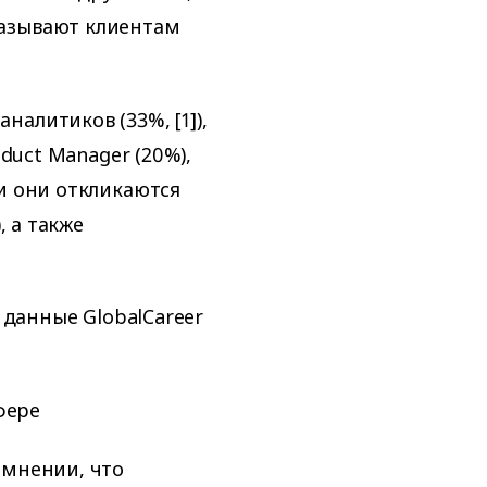
казывают клиентам
алитиков (33%, [1]),
oduct Manager (20%),
и они откликаются
, а также
 данные GlobalCareer
фере
 мнении, что