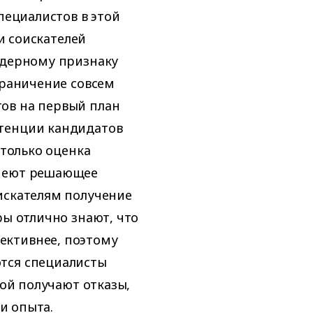
пециалистов в этой
ди соискателей
ндерному признаку
граничение совсем
ов на первый план
етенции кандидатов
 только оценка
имеют решающее
искателям получение
ры отлично знают, что
ективнее, поэтому
тся специалисты
рой получают отказы,
ли опыта.