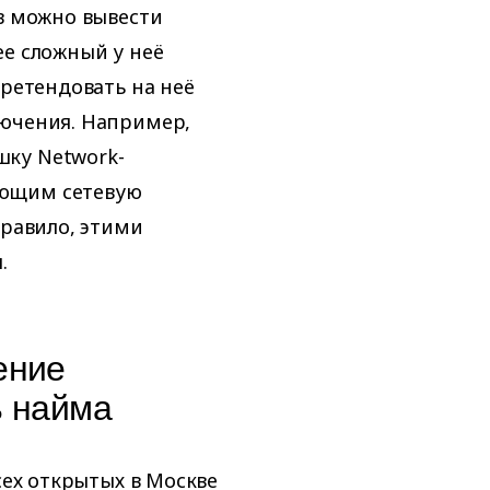
ов можно вывести
ее сложный у неё
претендовать на неё
лючения. Например,
шку Network-
ающим сетевую
правило, этими
.
ение
ь найма
сех открытых в Москве