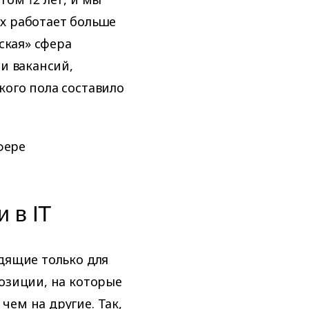
х работает больше
жская» сфера
ми вакансий,
кого пола составило
фере
 в IT
одящие только для
позиции, на которые
чем на другие. Так,