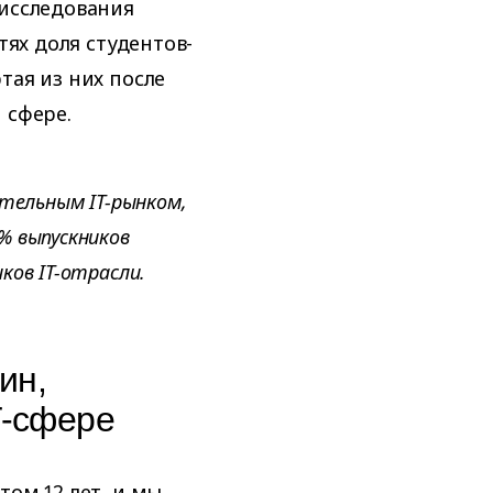
 исследования
тях доля студентов-
тая из них после
 сфере.
ательным IT-рынком,
% выпускников
ков IT-отрасли.
ин,
T-сфере
том 12 лет, и мы