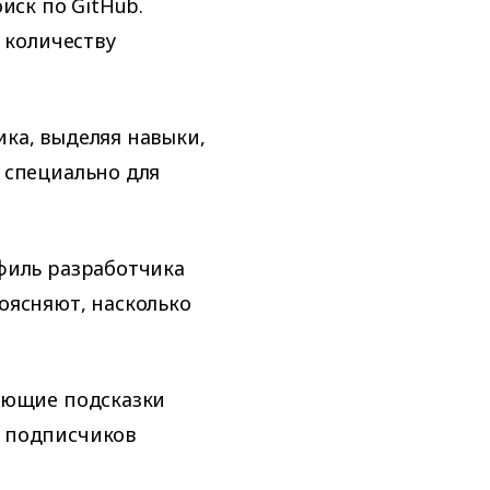
ск по GitHub.
 количеству
ка, выделяя навыки,
 специально для
иль разработчика
оясняют, насколько
ающие подсказки
 подписчиков