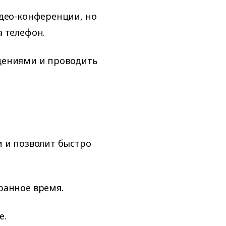
део-конференции, но
а телефон.
щениями и проводить
 и позволит быстро
ранное время.
е.