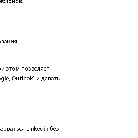
аблонов.
ования
ри этом позволяет
e, Outlook) и давать
оваться Linkedin без