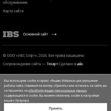
обслуживания
.
Карта сайта
Основной сайт
© OOO «ИБС Софт», 2026. Все права защищены
Сопровождение сайта
—
Текарт
.
Сделано в
Мы используем cookie и сервис «Яндекс.Метрика» для улучшения
работы сайта. Нажимая на кнопку «Принять» или оставаясь на сайте, вы
соглашаетесь на
обработку ваших персональных данных
,
содержащихся в cookie. Вы можете отключить cookie в настройках
вашего браузера
Принять