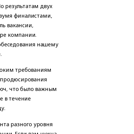
 результатам двух
вумя финалистами,
ь вакансии,
ре компании.
собеседования нашему
.
соким требованиям
м продюсирования
юч, что было важным
е в течение
у.
та разного уровня
ании. Если вам нужна