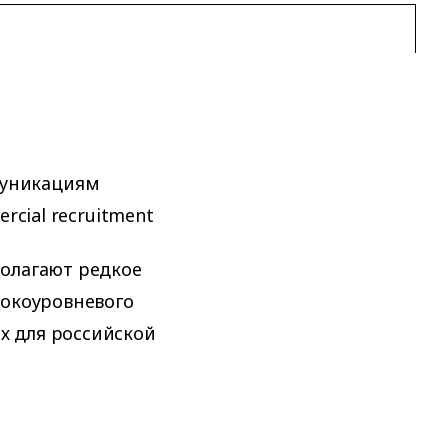
муникациям
rcial recruitment
полагают редкое
сокоуровневого
х для российской