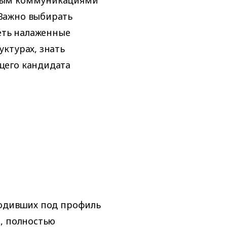
 Важно выбирать
еть налаженные
уктурах, знать
щего кандидата
ходивших под профиль
, полностью