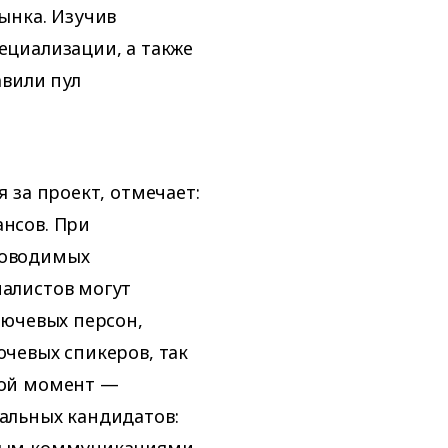
ынка. Изучив
циализации, а также
авили пул
 за проект, отмечает:
нсов. При
роводимых
алистов могут
лючевых персон,
чевых спикеров, так
гой момент —
альных кандидатов:
овым коммуникациями