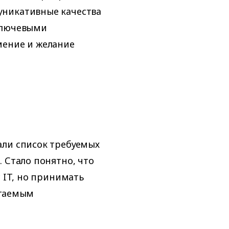
уникативные качества
ключевыми
мение и желание
али список требуемых
 Стало понятно, что
с IT, но принимать
агаемым