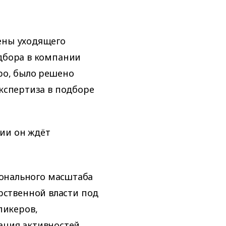
ены уходящего
одбора в компании
ро, было решено
экспертиза в подборе
ии он ждёт
онального масштаба
рственной власти под
пикеров,
ация активностей