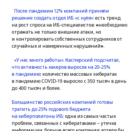
После пандемии 12% компаний приняли
решение создать отдел ИБ «с нуля»
: есть тренд
на рост спроса на ИБ-специалистов:
«
необходимо
отражать не только внешние атаки, но
и контролировать собственных сотрудников от
случайных и намеренных нарушений
»
.
«У нас много работы»: Касперский подсчитал,
что активность хакеров выросла на 20-25%
в пандемию
: количество массовых кибератак
в пандемию COVID-19 выросло с 350 тысяч в день
до 400 тысяч и более.
Большинство российских компаний готовы
тратить до 25% годового бюджета
на киберполигоны ИБ
: одна из самых частых
проблем, связанных с кибератаками – утечка
информации, больше всего компании хотели бы