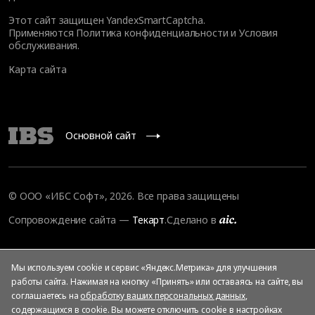
Этот сайт защищен YandexSmartCaptcha.
Применяются
Политика конфиденциальности
и
Условия
обслуживания
.
Карта сайта
Основной сайт
© OOO «ИБС Софт», 2026. Все права защищены
Сопровождение сайта
—
Текарт
.
Сделано в
Мы используем cookie и сервис «Яндекс.Метрика» для улучшения
работы сайта. Нажимая на кнопку «Принять» или оставаясь на сайте, вы
соглашаетесь на
обработку ваших персональных данных
,
содержащихся в cookie. Вы можете отключить cookie в настройках