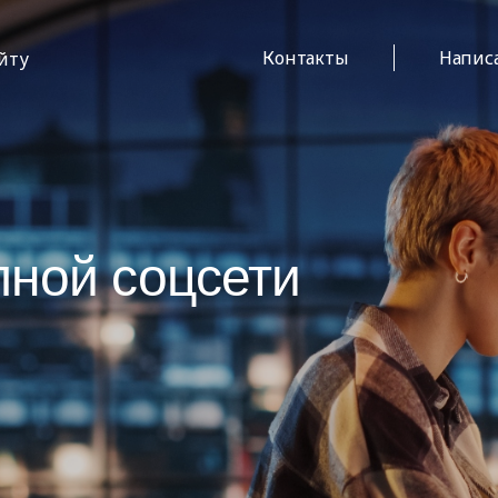
Контакты
Напис
айту
пной соцсети