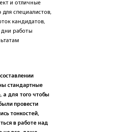
ект и отличные
о для специалистов,
оток кандидатов,
е дни работы
льтатам
 составлении
аны стандартные
ю, а для того чтобы
были провести
ись тонкостей,
ться в работе над