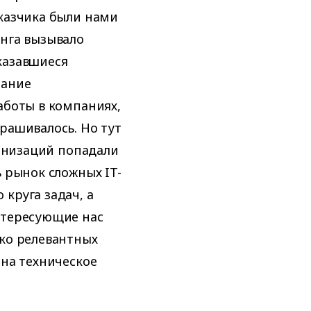
казчика были нами
инга вызывало
казавшиеся
мание
аботы в компаниях,
рашивалось. Но тут
ганизаций попадали
 рынок сложных IT-
круга задач, а
нтересующие нас
ько релевантных
 на техническое