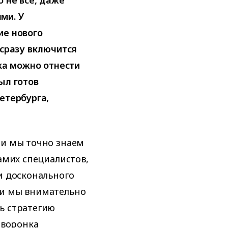
 не все, даже
ми. У
ие нового
 сразу включится
ска можно отнести
ыл готов
етербурга,
ми мы точно знаем
амих специалистов,
и досконального
 и мы внимательно
ь стратегию
 воронка