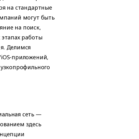
тря на стандартные
омпаний могут быть
яние на поиск,
 этапах работы
я. Делимся
/iOS-приложений,
о узкопрофильного
иальная сеть —
рованием здесь
онцепции