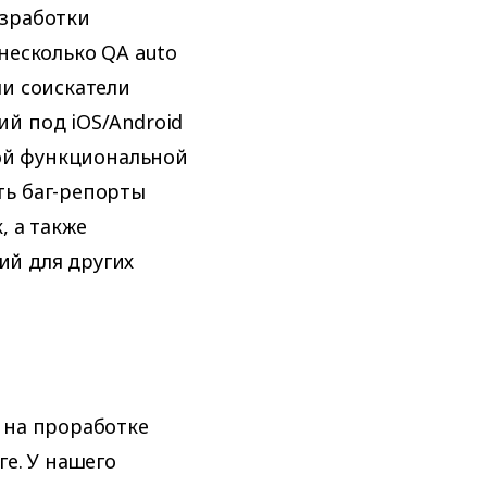
азработки
несколько QA auto
и соискатели
й под iOS/Android
ной функциональной
ть баг-репорты
, а также
й для других
 на проработке
е. У нашего