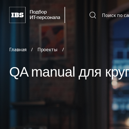
Поиск по с
Главная
/
Проекты
/
QA manual для кру