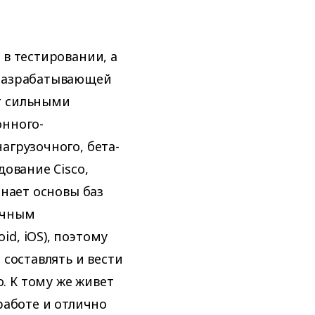
 в тестировании, а
 разрабатывающей
т сильными
онного-
агрузочного, бета-
дование Cisco,
знает основы баз
учным
d, iOS), поэтому
 составлять и вести
 К тому же живет
работе и отлично