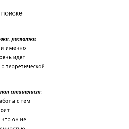
 поиске
вка, раскатка,
ими именно
 речь идет
 о теоретической
отал специалист
:
аботы с тем
тоит
 что он не
венностью.