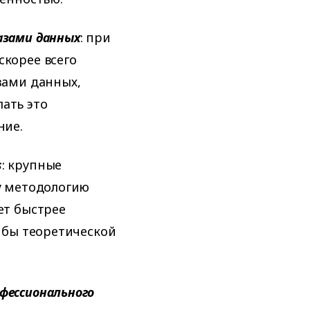
азами данных
: при
скорее всего
зами данных,
ать это
ние.
s
: крупные
ту методологию
ет быстрее
я бы теоретической
фессионального