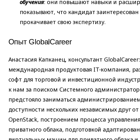
обучения
: они повышают навыки и расши
показывают, что кандидат заинтересован 
прокачивает свою экспертизу.
Опыт GlobalCareer
Анастасия Капканец, консультант GlobalCaree
международная продуктовая IT-компания, р
софт для торговой и инвестиционной индуст
к нам за поиском Системного администратор
предстояло заниматься администрированием
доступности нескольких независимых друг от
OpenStack, построением процесса управлени
приватного облака, подготовкой адаптирова
виртуальных машин для приватного облака и