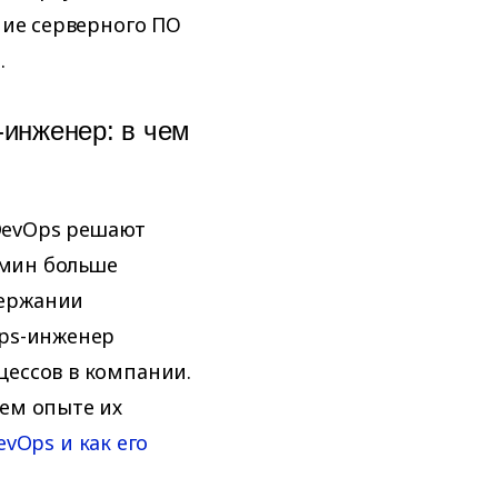
ние серверного ПО
.
инженер: в чем
DevOps решают
админ больше
держании
Ops-инженер
цессов в компании.
ем опыте их
evOps и как его