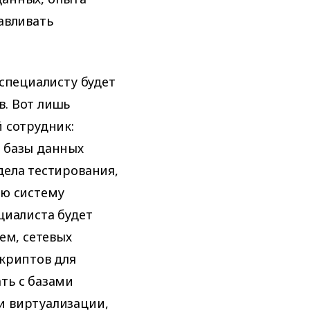
авливать
 специалисту будет
в. Вот лишь
 сотрудник:
я базы данных
дела тестирования,
ую систему
циалиста будет
ем, сетевых
скриптов для
ть с базами
и виртуализации,