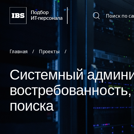
Поиск по с
Главная
/
Проекты
/
Системный админи
востребованность,
поиска