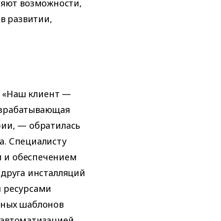
ряют возможности,
в развитии,
r: «Наш клиент —
азрабатывающая
рии, — обратилась
а. Специалисту
 и обеспечением
 друга инсталляций
я ресурсами
нных шаблонов
 автоматизацией