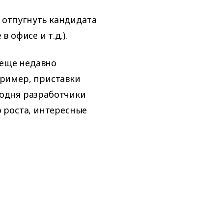
 отпугнуть кандидата
 офисе и т.д.).
 еще недавно
ример, приставки
егодня разработчики
 роста, интересные
о