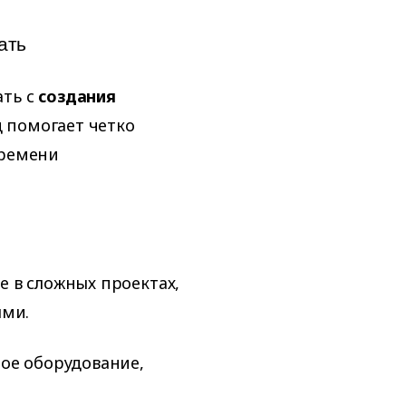
ать
ать с
создания
д помогает четко
времени
 в сложных проектах,
ями.
ое оборудование,