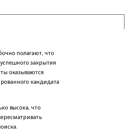
бочно полагают, что
 успешного закрытия
нты оказываются
рованного кандидата
ко высока, что
пересматривать
оиска.