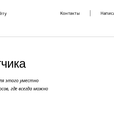
Контакты
Напис
айту
тчика
ля этого уместно
сов, где всегда можно