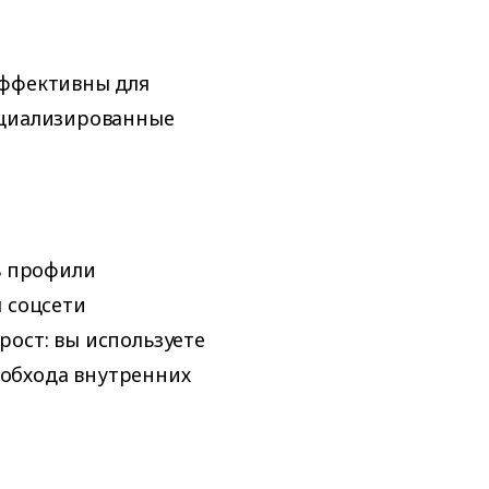
эффективны для
ециализированные
ь профили
я соцсети
ост: вы используете
я обхода внутренних