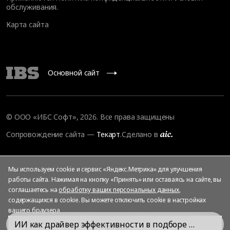
обслуживания
.
Карта сайта
Основной сайт
© OOO «ИБС Софт», 2026. Все права защищены
Сопровождение сайта
—
Текарт
.
Сделано в
Мы используем cookie и сервис «Яндекс.Метрика» для улучшения
работы сайта. Нажимая на кнопку «Принять» или оставаясь на сайте, вы
соглашаетесь на
обработку ваших персональных данных
,
содержащихся в cookie. Вы можете отключить cookie в настройках
вашего браузера
ИИ как драйвер эффективности в подборе персонала
Принять