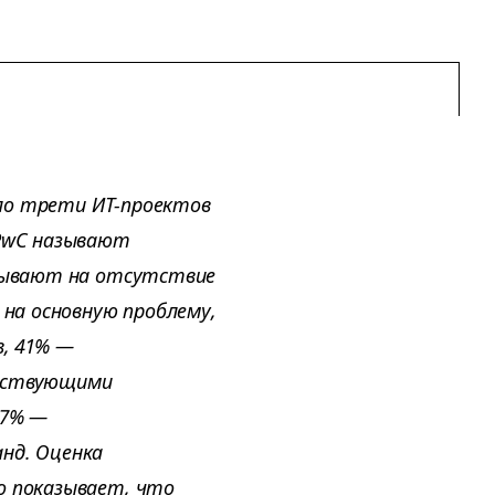
оло трети ИТ-проектов
 PwC называют
азывают на отсутствие
 на основную проблему,
в, 41% —
ществующими
37% —
нд. Оценка
о показывает, что