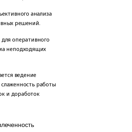
ъективного анализа
ивных решений.
 для оперативного
йма неподходящих
ется ведение
я слаженность работы
ок и доработок
овлеченность