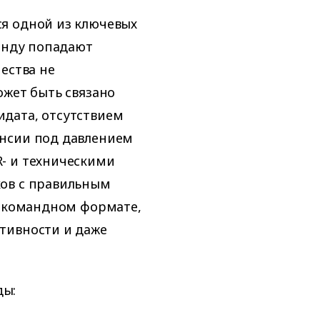
я одной из ключевых
манду попадают
ества не
ожет быть связано
дата, отсутствием
ансии под давлением
- и техническими
ков с правильным
в командном формате,
тивности и даже
ды: