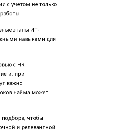
и с учетом не только
 работы.
вные этапы ИТ-
ужными навыками для
вью с HR,
ие и, при
тут важно
роков найма может
с подбора, чтобы
очной и релевантной.