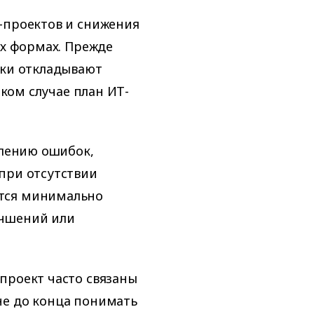
-проектов и снижения
их формах. Прежде
ики откладывают
аком случае план ИТ-
влению ошибок,
при отсутствии
тся минимально
учшений или
проект часто связаны
не до конца понимать