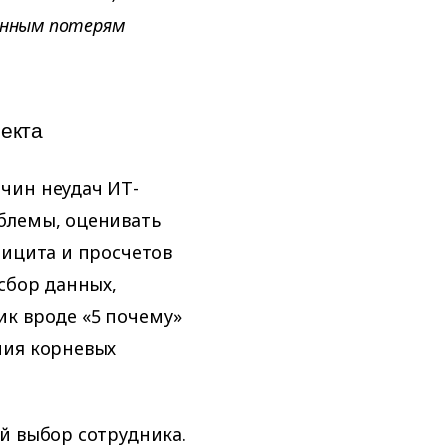
енным потерям
екта
чин неудач ИТ-
блемы, оценивать
фицита и просчетов
сбор данных,
ик вроде «5 почему»
ния корневых
й выбор сотрудника.