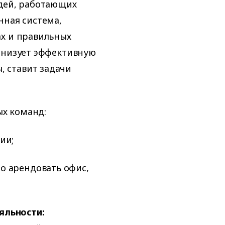
юдей, работающих
нная система,
ах и правильных
анизует эффективную
 ставит задачи
х команд:
ии;
о арендовать офис,
яльности: