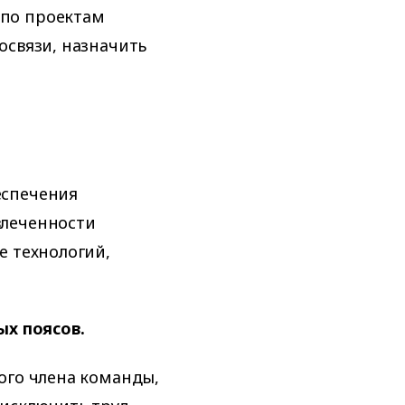
по проектам
освязи, назначить
еспечения
влеченности
е технологий,
ых поясов.
ого члена команды,