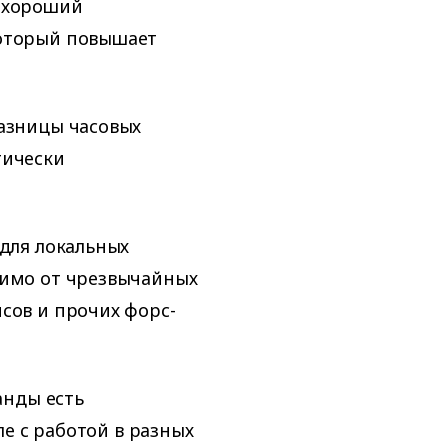
— хороший
который повышает
азницы часовых
тически
для локальных
симо от чрезвычайных
сов и прочих форс-
анды есть
е с работой в разных