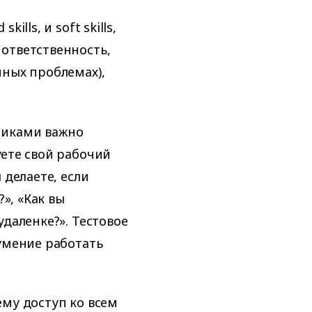
lls, и soft skills,
ответственность,
нных проблемах),
никами важно
уете свой рабочий
 делаете, если
?», «Как вы
удаленке?». Тестовое
 умение работать
ему доступ ко всем