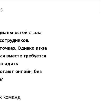
BS
циальностей стала
сотрудников,
точках. Однако из-за
ся вместе требуется
наладить
отают онлайн, без
а?
х команд