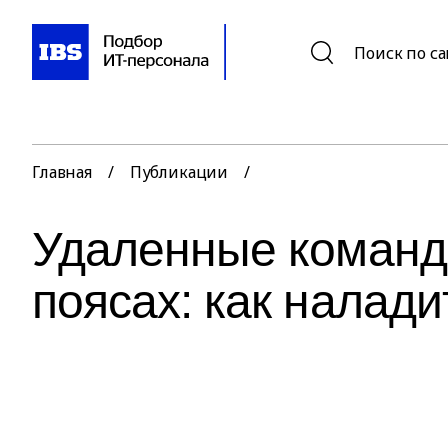
Поиск по с
Главная
/
Публикации
/
Удаленные команд
поясах: как налад