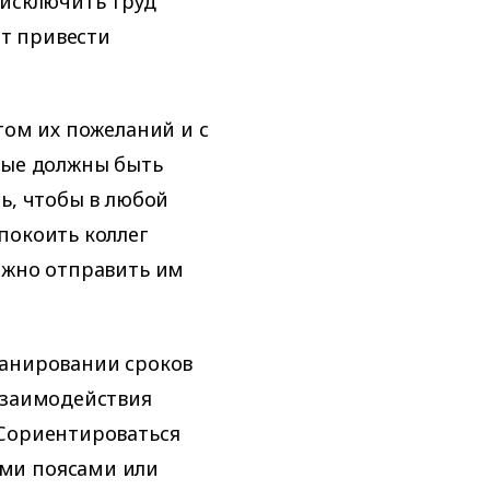
 исключить труд
т привести
том их пожеланий и с
ные должны быть
ь, чтобы в любой
покоить коллег
ожно отправить им
ланировании сроков
взаимодействия
 Сориентироваться
ми поясами или