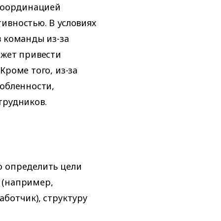
 координацией
ивностью. В условиях
в команды из-за
ожет привести
Кроме того, из-за
собленности,
трудников.
о определить цели
 (например,
аботчик), структуру