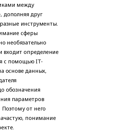
никами между
, дополняя друг
т разные инструменты.
нимание сферы
 но необязательно
чи входит определение
я с помощью IT-
на основе данных,
дателя
до обозначения
ания параметров
 Поэтому от него
 зачастую, понимание
оекте.