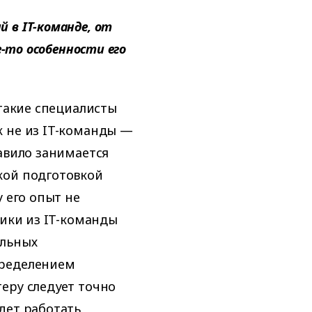
 в IT-команде, от
е-то особенности его
такие специалисты
 не из IT-команды —
авило занимается
кой подготовкой
 его опыт не
тики из IT-команды
альных
пределением
еру следует точно
дет работать