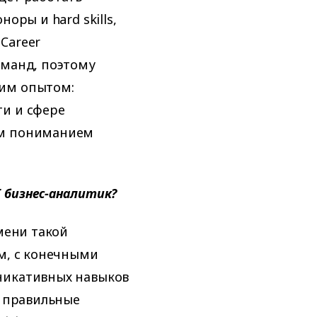
оры и hard skills,
Career
оманд, поэтому
щим опытом:
ти и сфере
им пониманием
 бизнес-аналитик?
мени такой
ом, с конечными
никативных навыков
ь правильные