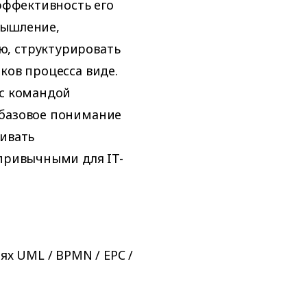
 эффективность его
мышление,
ю, структурировать
ков процесса виде.
 с командой
 базовое понимание
ривать
 привычными для IT-
х UML / BPMN / EPC /