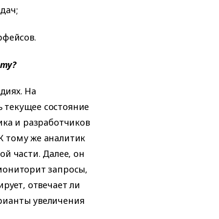
дач;
рфейсов.
оту?
диях. На
 текущее состояние
ика и разработчиков
К тому же аналитик
й части. Далее, он
мониторит запросы,
ирует, отвечает ли
рианты увеличения