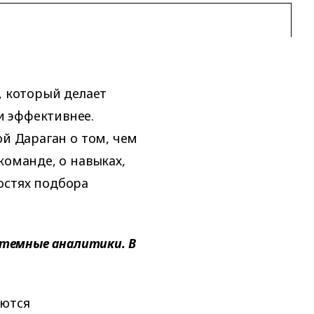
, который делает
и эффективнее.
ой Дараган о том, чем
команде, о навыках,
остях подбора
истемные аналитики. В
яются