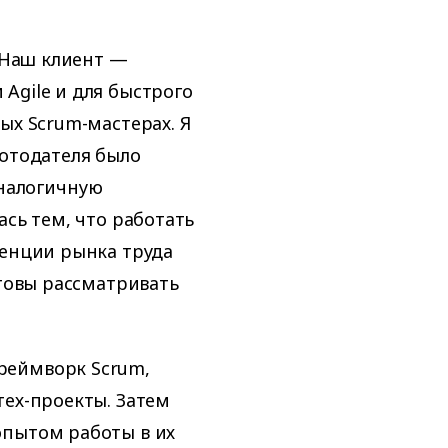
 «Наш клиент —
Agile и для быстрого
ых Scrum-мастерах. Я
ботодателя было
аналогичную
ась тем, что работать
денции рынка труда
отовы рассматривать
реймворк Scrum,
тех-проекты. Затем
опытом работы в их