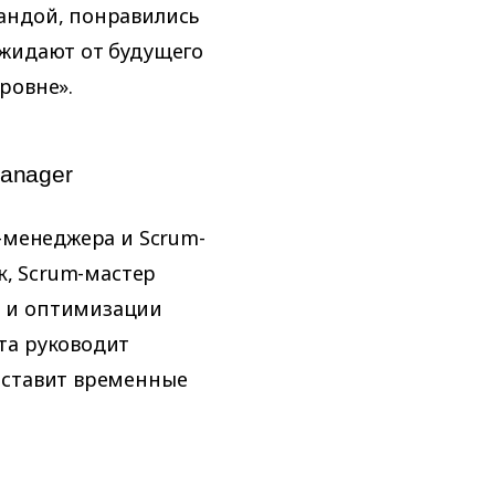
мандой, понравились
ожидают от будущего
уровне».
manager
-менеджера и Scrum-
к, Scrum-мастер
 и оптимизации
та руководит
 ставит временные