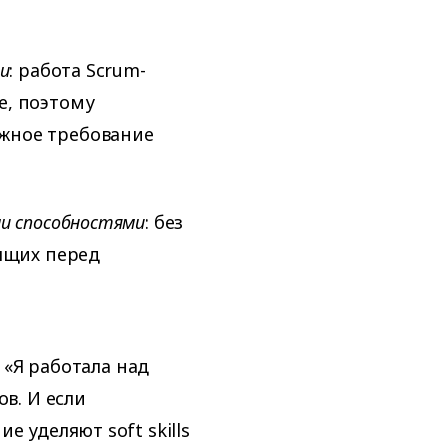
и
: работа Scrum-
е, поэтому
жное требование
и способностями
: без
оящих перед
 «Я работала над
в. И если
 уделяют soft skills