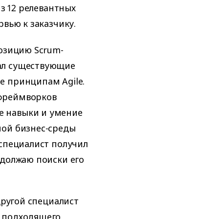
из 12 релевантных
рвью к заказчику.
позицию Scrum-
ал существующие
е принципам Agile.
фреймворков
е навыки и умение
ной бизнес-среды
 специалист получил
одолжаю поиски его
другой специалист
м подходящего