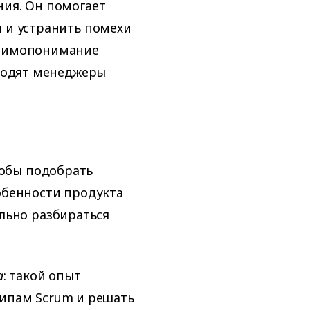
ния. Он помогает
и и устранить помехи
заимопонимание
еходят менеджеры
тобы подобрать
обенности продукта
льно разбираться
а
: такой опыт
ипам Scrum и решать