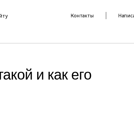
Контакты
Напис
айту
акой и как его