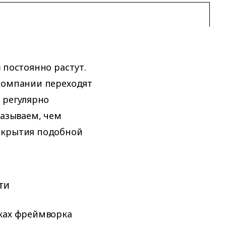
 постоянно растут.
 компании переходят
 регулярно
казываем, чем
акрытия подобной
сти
мках фреймворка