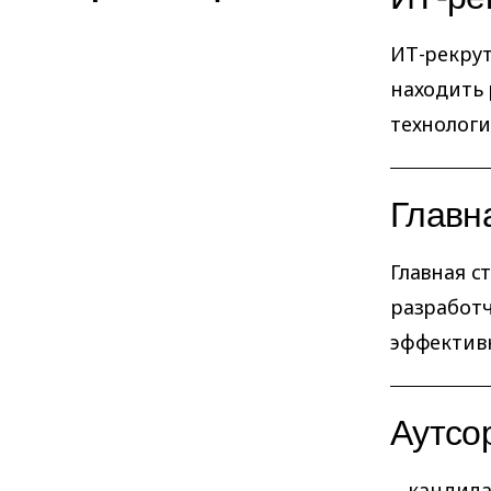
ИТ-рекрут
находить 
технологи
Главн
Главная с
разработч
эффективн
Аутсо
... канди