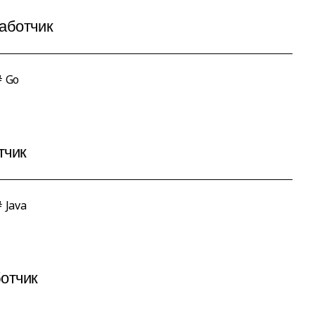
работчик
# Go
тчик
 Java
ботчик