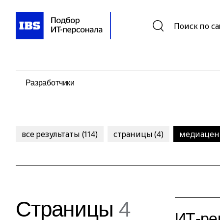
Поиск по с
все результаты (114)
страницы (4)
медиацент
Страницы
4
ИТ-ре