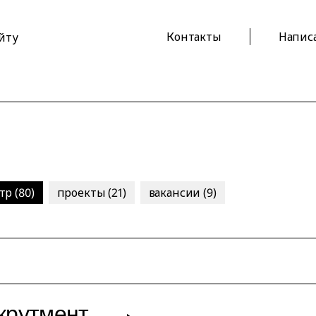
Контакты
Напис
айту
р (80)
проекты (21)
вакансии (9)
крутмент